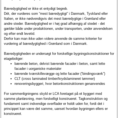
Bæredygtighed er ikke et entydigt begreb.
Dét, der vurderes som “mest bæredygtigt” i Danmark, Tyskland eller
Italien, er ikke nødvendigvis det mest bæredygtige i Grønland eller
andre steder. Bæredygtighed er i høj grad afhængig af stedet - det
gælder både under produktionen, under transporten, under anvendelsen
og efter endt levetid.
Derfor kan man ikke uden videre anvende de samme kriterier for
vurdering af bæredygtighed i Grønland som i Danmark.
Bæredygtigheden er undersøgt for forskellige bygningskonstruktioner for
etageboliger:
bærende beton, delvist bærende facader i beton, samt lette
facader i uorganiske materialer
bærende tværskillevægge og lette facader (“bindingsværk”)
CLT (cross laminated timber/krydslamineret tømmer)
renoveringsbyggeri, hvor betonkonstruktionen genanvendes
For sammenligningens skyld er LCA foretaget på et byggeri med
samme planløsning, men forskelligt konstrueret. Tagkonstruktion og
fundament samt indvendige overflader er holdt uden for, fordi det i
princippet kan være det samme, uanset hvordan bygningen ellers er
konstrueret.