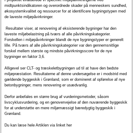
midtpunktsindikatoren og overordnede skader på menneskers sundhed,
økosystemkvalitet og ressourcer for at identificere bygningstypen med
de laveste miljøpåvirkninger.
Resultater viser, at renovering af eksisterende bygninger har den
laveste miljøbelastning på tværs af alle påvirkningskategorier.
Forskellen i miljøpåvirkninger blandt de nye bygningstyper er generelt
lille. På tværs af alle påvirkningskategorier var den gennemsnitlige
forskel mellem største og mindste påvirkningsscore for de nye
bygninger en faktor 3,6.
Alligevel ser CLT- og træskeletbygningen ud til at have den bedste
miljøpræstation. Resultaterne af denne undersøgelse er i modstrid med
gældende byggeskik i Grønland, som er domineret af opførelse af nye
betonbygninger, mens renovering er usædvanlig.
Derfor anbefales en større brug af vurderingsmetoder, såsom
livscyklusvurdering, og en genovervejelse af den nuværende byggeskik
for at understøtte en mere miljømæssigt bæredygtig byggeskik i
Grønland.
Du kan læse hele Artiklen via linket her