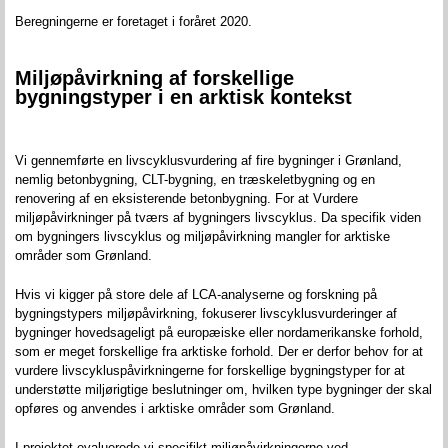
Beregningerne er foretaget i foråret 2020.
Miljøpåvirkning
af
forskellige
bygningstyper
i
en
arktisk
kontekst
Vi gennemførte en livscyklusvurdering af fire bygninger i Grønland,
nemlig betonbygning, CLT-bygning, en træskeletbygning og en
renovering af en eksisterende betonbygning.
For at
Vurdere
miljøpåvirkninger
på tværs af bygningers livscyklus
. Da specifik viden
om bygningers livscyklus og miljøpåvirkning
mangler for arktiske
områder som Grønland.
Hvis vi kigger på store dele af
LCA-analyserne
og forskning på
bygningstypers miljøpåvirkning,
fokuserer
livscyklusvurderinger af
bygninger hovedsageligt på europæiske eller nordamerikanske forhold,
som er meget forskellige fra arktiske forhold.
Der er derfor behov for at
vurdere livscykluspåvirkningerne for forskellige bygningstyper for at
understøtte miljørigtige beslutninger om, hvilken type bygninger der skal
opføres og anvendes i arktiske områder som Grønland.
I
p
rojektet
evaluerede
vi specifikt
miljøpåvirkningerne ved